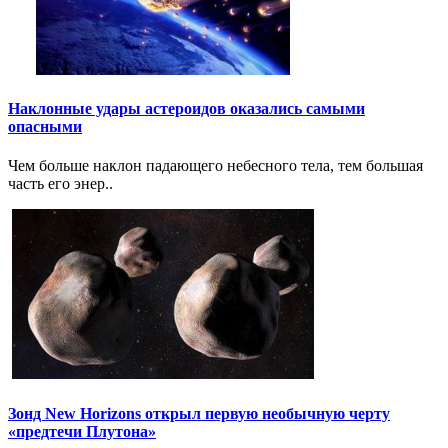
Наклонные удары астероидов оказались самыми
опасными
Чем больше наклон падающего небесного тела, тем большая
часть его энер..
Зонд New Horizons открыл первую необычную черту
«предтечи Плутона»