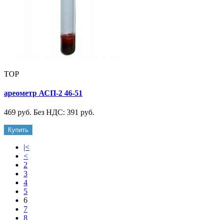
TOP
ареометр АСП-2 46-51
469 руб.
Без НДС: 391 руб.
Купить
|<
<
2
3
4
5
6
7
8