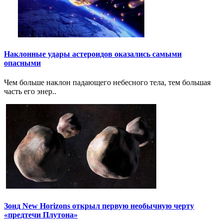
Наклонные удары астероидов оказались самыми
опасными
Чем больше наклон падающего небесного тела, тем большая
часть его энер..
Зонд New Horizons открыл первую необычную черту
«предтечи Плутона»