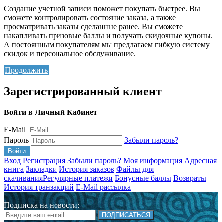
Создание учетной записи поможет покупать быстрее. Вы
сможете контролировать состояние заказа, а также
просматривать заказы сделанные ранее. Вы сможете
накапливать призовые баллы и получать скидочные купоны.
А постоянным покупателям мы предлагаем гибкую систему
скидок и персональное обслуживание.
Продолжить
Зарегистрированный клиент
Войти в Личный Кабинет
E-Mail
Пароль
Забыли пароль?
Вход
Регистрация
Забыли пароль?
Моя информация
Адресная
книга
Закладки
История заказов
Файлы для
скачивания
Регулярные платежи
Бонусные баллы
Возвраты
История транзакций
E-Mail рассылка
Подписка на новости:
ПОДПИСАТЬСЯ