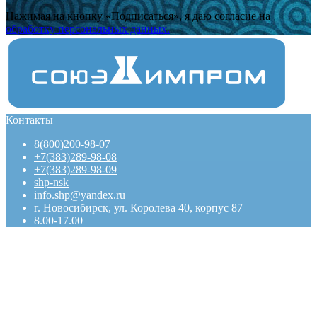
Нажимая на кнопку «Подписаться», я даю cогласие на
обработку персональных данных.
Контакты
8(800)200-98-07
+7(383)289-98-08
+7(383)289-98-09
shp-nsk
info.shp@yandex.ru
г. Новосибирск, ул. Королева 40, корпус 87
8.00-17.00