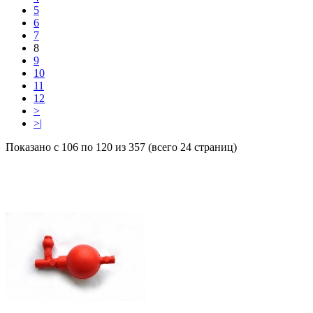
5
6
7
8
9
10
11
12
>
>|
Показано с 106 по 120 из 357 (всего 24 страниц)