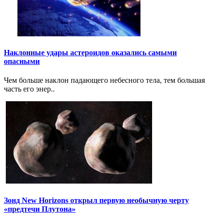
Наклонные удары астероидов оказались самыми
опасными
Чем больше наклон падающего небесного тела, тем большая
часть его энер..
Зонд New Horizons открыл первую необычную черту
«предтечи Плутона»