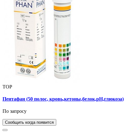
TOP
Пентафан (50 полос, кровь,кетоны,белок,рН,глюкоза)
По запросу
Сообщить когда появится