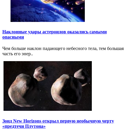
Наклонные удары астероидов оказались самыми
опасными
Чем больше наклон падающего небесного тела, тем большая
часть его энер..
Зонд New Horizons открыл первую необычную черту
«предтечи Плутона»