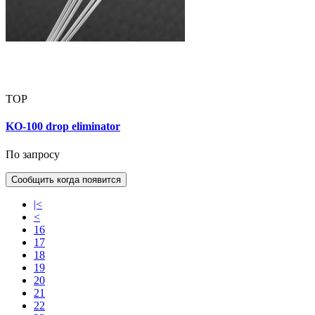
TOP
KO-100 drop eliminator
По запросу
Сообщить когда появится
|<
<
16
17
18
19
20
21
22