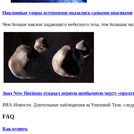
Наклонные удары астероидов оказались самыми опасными
Чем больше наклон падающего небесного тела, тем большая част
Зонд New Horizons открыл первую необычную черту «предт
РИА Новости. Длительные наблюдения за Ультимой Туле, след
FAQ
Как купить