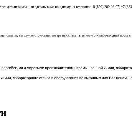
все детали заказа, или сделать заказ по одному из телефонов: 8 (800) 200-98-07, +7 (38
ия оплаты, а в случае отсутствия товара на складе - в течение 5-х рабочих дней после
и российскими и мировыми производителями промышленной химии, лаборатор
химии,
лаборат
орного стекла и оборудования по выгодным для Вас ценам, н
ти