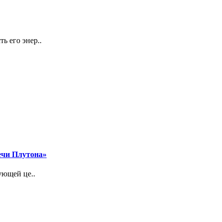
ь его энер..
ечи Плутона»
ующей це..