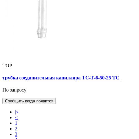
TOP
трубка соединительная капилляра ТС-Т-6-50-25 ТС
По запросу
Сообщить когда появится
|<
<
1
2
3