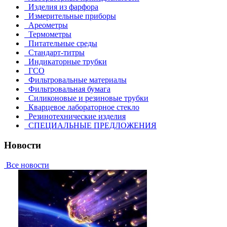
Изделия из фарфора
Измерительные приборы
Ареометры
Термометры
Питательные среды
Стандарт-титры
Индикаторные трубки
ГСО
Фильтровальные материалы
Фильтровальная бумага
Силиконовые и резиновые трубки
Кварцевое лабораторное стекло
Резинотехнические изделия
СПЕЦИАЛЬНЫЕ ПРЕДЛОЖЕНИЯ
Новости
Все новости