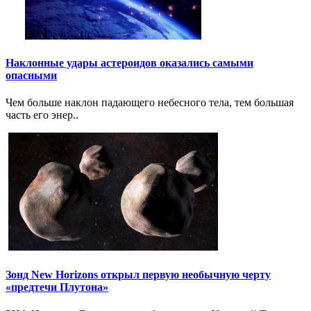
Наклонные удары астероидов оказались самыми
опасными
Чем больше наклон падающего небесного тела, тем большая
часть его энер..
Зонд New Horizons открыл первую необычную черту
«предтечи Плутона»