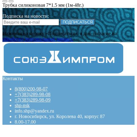
Трубка силиконовая 7*1.5 мм (1м-48г.)
Подписка на новости:
ПОДПИСАТЬСЯ
Нажимая на кнопку «Подписаться», я даю cогласие на
обработку персональных данных.
Контакты
8(800)200-98-07
+7(383)289-98-08
+7(383)289-98-09
shp-nsk
info.shp@yandex.ru
г. Новосибирск, ул. Королева 40, корпус 87
8.00-17.00