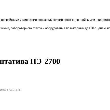
и российскими и мировыми производителями промышленной химии, лаборатор
химии,
лаборат
орного стекла и оборудования по выгодным для Вас ценам, н
 штатива ПЭ-2700
омента оплаты