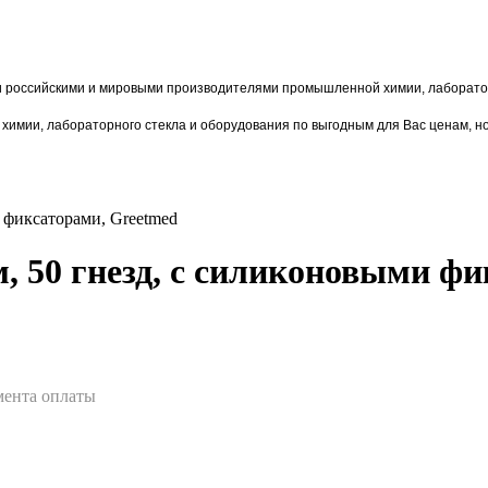
и российскими и мировыми производителями промышленной химии, лаборатор
химии,
лаборат
орного стекла и оборудования по выгодным для Вас ценам, н
и фиксаторами, Greetmed
, 50 гнезд, с силиконовыми ф
омента оплаты