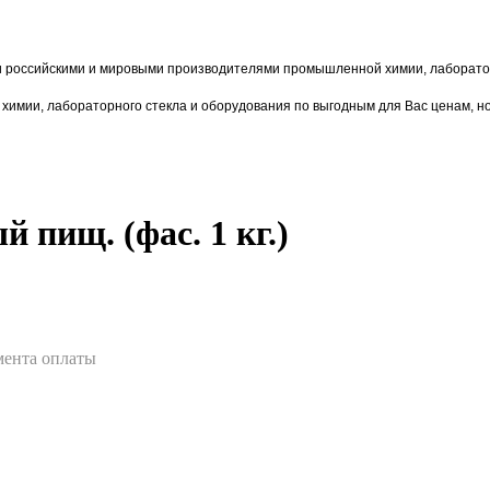
и российскими и мировыми производителями промышленной химии, лаборатор
химии,
лаборат
орного стекла и оборудования по выгодным для Вас ценам, н
 пищ. (фас. 1 кг.)
омента оплаты