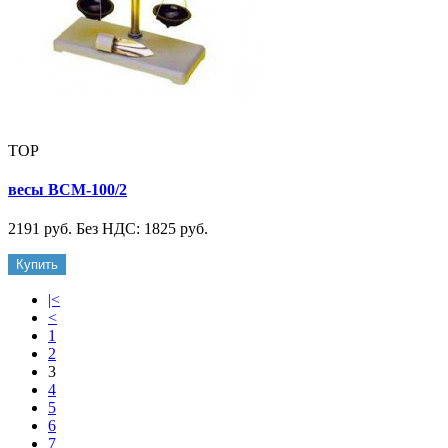
TOP
весы ВСМ-100/2
2191 руб.
Без НДС: 1825 руб.
Купить
|<
<
1
2
3
4
5
6
7