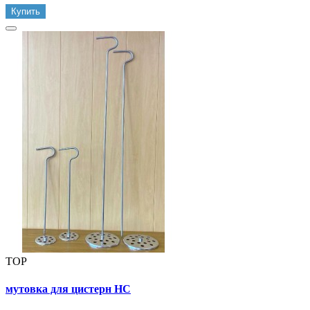
Купить
TOP
мутовка для цистерн НС