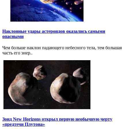
Наклонные удары астероидов оказались самыми
опасными
Чем больше наклон падающего небесного тела, тем большая
часть его энер..
Зонд New Horizons открыл первую необычную черту
«предтечи Плутона»