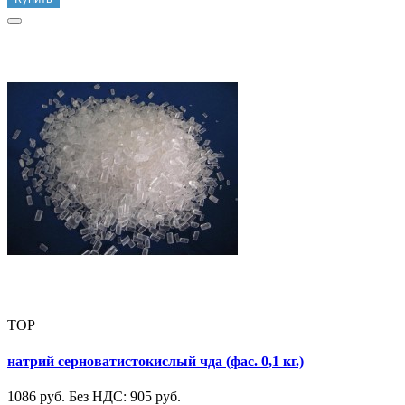
TOP
натрий серноватистокислый чда (фас. 0,1 кг.)
1086 руб.
Без НДС: 905 руб.