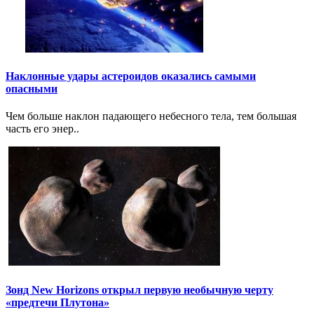
Наклонные удары астероидов оказались самыми
опасными
Чем больше наклон падающего небесного тела, тем большая
часть его энер..
Зонд New Horizons открыл первую необычную черту
«предтечи Плутона»