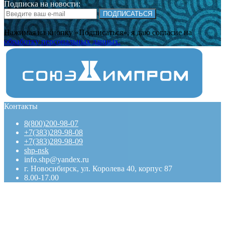
Подписка на новости:
ПОДПИСАТЬСЯ
Нажимая на кнопку «Подписаться», я даю cогласие на
обработку персональных данных.
Контакты
8(800)200-98-07
+7(383)289-98-08
+7(383)289-98-09
shp-nsk
info.shp@yandex.ru
г. Новосибирск, ул. Королева 40, корпус 87
8.00-17.00