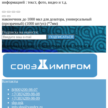
информацией : текст, фото, видео и т.д.
наконечник до 1000 мкл для дозатора, универсальный
(прозрачный) (1000 шт/уп) (*7мм)
Подписка на новости:
ПОДПИСАТЬСЯ
Нажимая на кнопку «Подписаться», я даю cогласие на
обработку персональных данных.
Контакты
8(800)200-98-07
+7(383)289-98-08
+7(383)289-98-09
shp-nsk
info.shp@yandex.ru