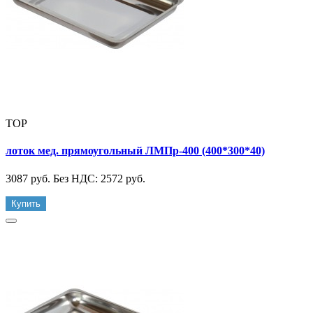
TOP
лоток мед. прямоугольный ЛМПр-400 (400*300*40)
3087 руб.
Без НДС: 2572 руб.
Купить