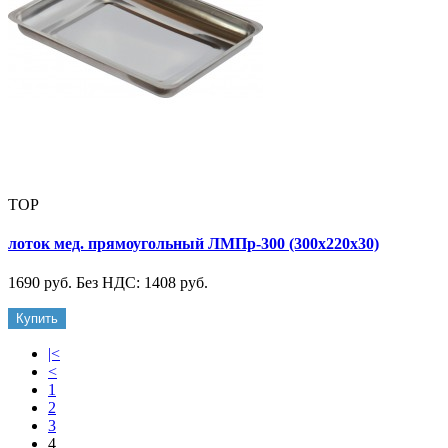
TOP
лоток мед. прямоугольный ЛМПр-300 (300х220х30)
1690 руб.
Без НДС: 1408 руб.
Купить
|<
<
1
2
3
4