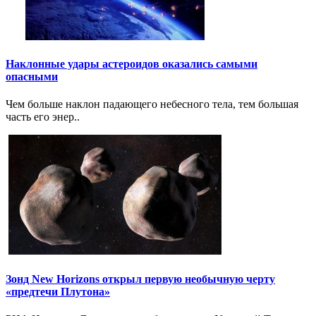
Наклонные удары астероидов оказались самыми
опасными
Чем больше наклон падающего небесного тела, тем большая
часть его энер..
Зонд New Horizons открыл первую необычную черту
«предтечи Плутона»