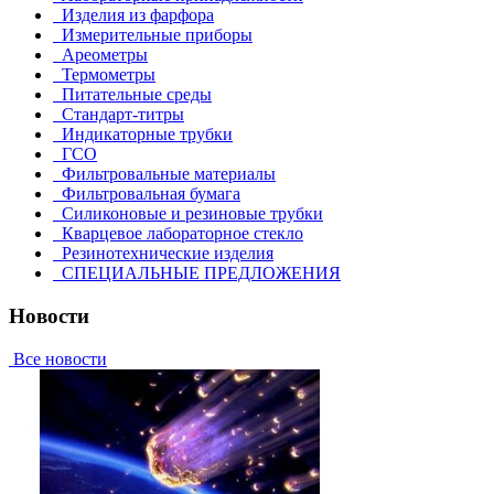
Изделия из фарфора
Измерительные приборы
Ареометры
Термометры
Питательные среды
Стандарт-титры
Индикаторные трубки
ГСО
Фильтровальные материалы
Фильтровальная бумага
Силиконовые и резиновые трубки
Кварцевое лабораторное стекло
Резинотехнические изделия
СПЕЦИАЛЬНЫЕ ПРЕДЛОЖЕНИЯ
Новости
Все новости