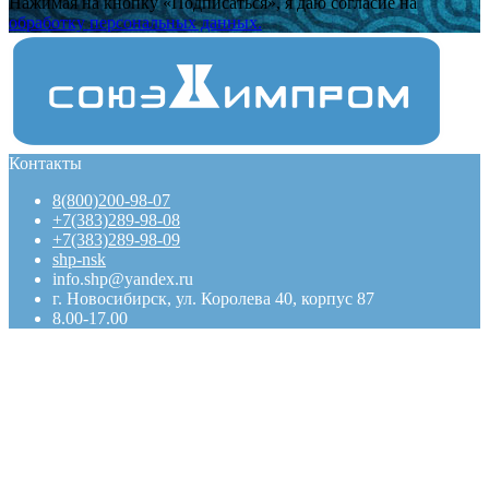
Нажимая на кнопку «Подписаться», я даю cогласие на
обработку персональных данных.
Контакты
8(800)200-98-07
+7(383)289-98-08
+7(383)289-98-09
shp-nsk
info.shp@yandex.ru
г. Новосибирск, ул. Королева 40, корпус 87
8.00-17.00