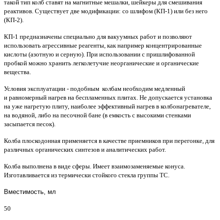
такой тип колб ставят на магнитные мешалки, шейкеры для смешивания
реактивов. Существует две модификации: со шлифом (КП-1) или без него
(КП-2).
КП-1 предназначены специально для вакуумных работ и позволяют
использовать агрессивные реагенты, как например концентрированные
кислоты (азотную и серную). При использовании с пришлифованной
пробкой можно хранить легколетучие неорганические и органические
вещества.
Условия эксплуатации - подобным колбам необходим медленный
и равномерный нагрев на беспламенных плитах. Не допускается установка
на уже нагретую плиту, наиболее эффективный нагрев в колбонагревателе,
на водяной, либо на песочной бане (в емкость с высокими стенками
засыпается песок).
Колба плоскодонная применяется в качестве приемников при перегонке, для
различных органических синтезов и аналитических работ.
Колба выполнена в виде сферы. Имеет взаимозаменяемые конуса.
Изготавливается из термически стойкого стекла группы ТС.
Вместимость, мл
50