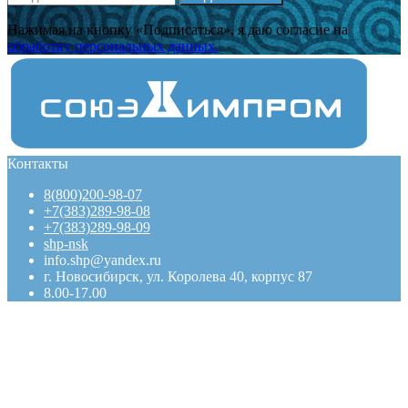
Нажимая на кнопку «Подписаться», я даю cогласие на
обработку персональных данных.
Контакты
8(800)200-98-07
+7(383)289-98-08
+7(383)289-98-09
shp-nsk
info.shp@yandex.ru
г. Новосибирск, ул. Королева 40, корпус 87
8.00-17.00