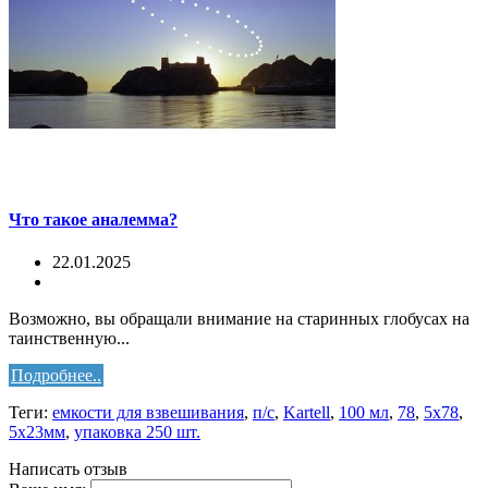
Что такое аналемма?
22.01.2025
Возможно, вы обращали внимание на старинных глобусах на
таинственную...
Подробнее..
Теги:
емкости для взвешивания
,
п/с
,
Kartell
,
100 мл
,
78
,
5х78
,
5х23мм
,
упаковка 250 шт.
Написать отзыв