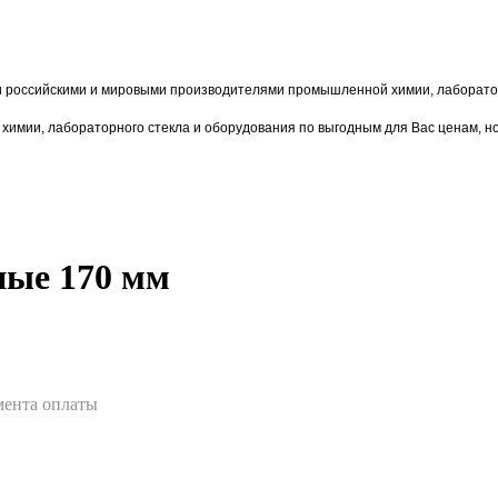
и российскими и мировыми производителями промышленной химии, лаборатор
химии,
лаборат
орного стекла и оборудования по выгодным для Вас ценам, н
ные 170 мм
омента оплаты